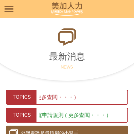
最新消息
NEWS
承接看護（更多查閱・・・）
TOPICS
0月15日 新放寬申請規則 ( 更多查閱・・・）
TOPICS
外籍看護是最稱職的小幫手。