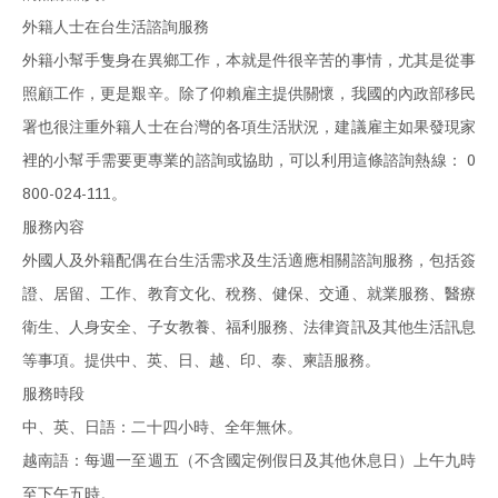
外籍人士在台生活諮詢服務
外籍小幫手隻身在異鄉工作，本就是件很辛苦的事情，尤其是從事
照顧工作，更是艱辛。除了仰賴雇主提供關懷，我國的內政部移民
署也很注重外籍人士在台灣的各項生活狀況，建議雇主如果發現家
裡的小幫手需要更專業的諮詢或協助，可以利用這條諮詢熱線： 0
800-024-111。
服務內容
外國人及外籍配偶在台生活需求及生活適應相關諮詢服務，包括簽
證、居留、工作、教育文化、稅務、健保、交通、就業服務、醫療
衛生、人身安全、子女教養、福利服務、法律資訊及其他生活訊息
等事項。提供中、英、日、越、印、泰、柬語服務。
服務時段
中、英、日語：二十四小時、全年無休。
越南語：每週一至週五（不含國定例假日及其他休息日）上午九時
至下午五時。