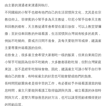
由主要的溝通者來溝通與執行。
不同國籍的小幫手也都有他們自己的生活習慣與文化，尤其是在宗
教信仰上。菲律賓的小幫手多為天主教徒，印尼小幫手信奉天主教
和回教的都有，天主教徒通常會希望在週日放假，可以上教堂望彌
撒；至於信奉回教的外籍看護，生活習慣與台灣就有較多的差異，
例如不吃豬肉、齋戒月日間不進食、及每天要朝拜等戒律，建議雇
主要尊重外籍看護的信仰。
在飲食上，很多雇主會希望大家都吃一樣的飯菜，但來自東南亞的
小幫手可能因為信仰不吃豬肉，大多數都喜歡吃辣，但對台灣家庭
來說，並不是經常吃辣味食物。因此，建議雇主可讓小幫手自行準
備自己的飲食，有時候雇主的好意也可能會變成他們的負擔。
長時間照顧重病者是很辛苦的工作，有必要給予外籍看護適當的喘
息時間，雇主只要能與看護工取得協調與共識，確立看護的休假時
間與方式，是雙方釋放善意的好方法，也可以讓受照顧者獲得更好
的照顧品質。