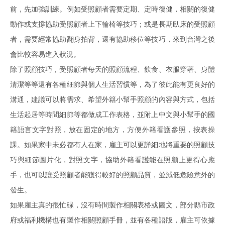
前，先加強訓練。例如受照顧者需要定期、定時復健，相關的復健
動作或支撐協助受照顧者上下輪椅等技巧；或是長期臥床的受照顧
者，需要經常協助翻身拍背，還有協助移位等技巧，來到台灣之後
會比較容易進入狀況。
除了照顧技巧，受照顧者每天的照顧流程、飲食、衣服穿著、身體
清潔等等還有各種細節與個人生活習慣等，為了彼此能有更良好的
溝通，建議可以將需求、希望外籍小幫手照顧的內容與方式，包括
生活起居等時間細節等都做成工作表格，並附上中文與小幫手的國
籍語言文字對照，放在固定的地方，方便外籍看護參照，按表操
課。如果家中未必都有人在家，雇主可以更詳細地將重要的照顧技
巧與細節圖片化，對照文字，協助外籍看護能在照顧上更得心應
手，也可以讓受照顧者能獲得較好的照顧品質，並減低危險意外的
發生。
如果雇主真的很忙碌，沒有時間製作相關表格或圖文，部分縣市政
府或福利機構也有製作相關照顧手冊，並有各種語版，雇主可依據