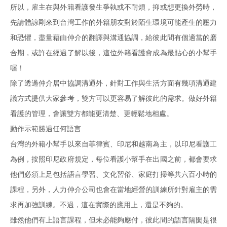
所以，雇主在與外籍看護發生爭執或不耐煩，抑或想更換外勞時，
先請體諒剛來到台灣工作的外籍朋友對於陌生環境可能產生的壓力
和恐懼，盡量藉由仲介的翻譯與溝通協調，給彼此間有個適當的磨
合期，或許在經過了解以後，這位外籍看護會成為最貼心的小幫手
喔！
除了透過仲介居中協調溝通外，針對工作與生活方面有幾項溝通建
議方式提供大家參考，雙方可以更容易了解彼此的需求。做好外籍
看護的管理，會讓雙方都能更清楚、更輕鬆地相處。
動作示範勝過任何語言
台灣的外籍小幫手以來自菲律賓、印尼和越南為主，以印尼看護工
為例，按照印尼政府規定，每位看護小幫手在出國之前，都會要求
他們必須上足包括語言學習、文化習俗、家庭打掃等共六百小時的
課程，另外，人力仲介公司也會在當地經營的訓練所針對雇主的需
求再加強訓練。不過，這在實際的應用上，還是不夠的。
雖然他們有上語言課程，但未必能夠應付，彼此間的語言隔閡是很