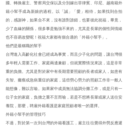
國、轉換雇主、警察局交保以及分別嫁出菲律賓、印尼、越南籍外
籍小幫手成為新娘的過程。以「誠」「愛」相待，如果找到合拍
的，感謝神，如果合不來，沒有誰對誰錯，也要彼此祝福，畢竟，
少了血緣的關係，很多事是勉強不來的，尤其是長輩的個性與情緒
也不容易改變呢！祝福大家都有個合適的「外籍小幫手」。
他們是最稱職的幫手
台灣進入高齡化社會已經成為事實，而且少子化的問題，讓台灣很
多年輕人需要工作、家庭兩邊兼顧，但就實際情況來說，這是非常
重的負擔。尤其是對於家中有長期需要照顧的長者或家人，如患有
失智、癱瘓或急病重症的家庭，這些勞心勞力的照顧工作非一般人
能想像，難以言喻。如果家中成員無法協調分攤工作，或是只有一
位子女的家庭，負擔之重不言而喻，若是不想將長輩或家人送往安
養院，那麼，聘雇外籍看護是家庭照顧者唯一的選擇。
外籍小幫手的管理技巧
不過，對於第一次到台灣的外籍看護工，雇主往往覺得外勞反應遲