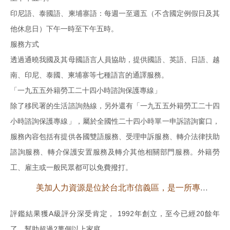
印尼語、泰國語、柬埔寨語：每週一至週五（不含國定例假日及其
他休息日）下午一時至下午五時。
服務方式
透過通曉我國及其母國語言人員協助，提供國語、英語、日語、越
南、印尼、泰國、柬埔寨等七種語言的通譯服務。
「一九五五外籍勞工二十四小時諮詢保護專線」
除了移民署的生活諮詢熱線，另外還有「一九五五外籍勞工二十四
小時諮詢保護專線」，屬於全國性二十四小時單一申訴諮詢窗口，
服務內容包括有提供各國雙語服務、受理申訴服務、轉介法律扶助
諮詢服務、轉介保護安置服務及轉介其他相關部門服務。外籍勞
工、雇主或一般民眾都可以免費撥打。
美加人力資源是位於台北市信義區，是一所專業引進合法外傭的北區外勞看護專家
評鑑結果獲A級評分深受肯定， 1992年創立，至今已經20餘年
了，幫助超過2萬個以上家庭，