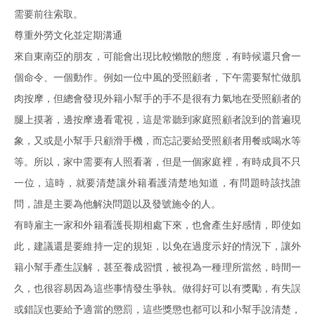
需要前往索取。
尊重外勞文化並定期溝通
來自東南亞的朋友，可能會出現比較懶散的態度，有時候還只會一
個命令、一個動作。例如一位中風的受照顧者，下午需要幫忙做肌
肉按摩，但總會發現外籍小幫手的手不是很有力氣地在受照顧者的
腿上摸著，邊按摩邊看電視，這是常聽到家庭照顧者說到的普遍現
象，又或是小幫手只顧滑手機，而忘記要給受照顧者用餐或喝水等
等。所以，家中需要有人照看著，但是一個家庭裡，有時成員不只
一位，這時，就要清楚讓外籍看護清楚地知道，有問題時該找誰
問，誰是主要為他解決問題以及發號施令的人。
有時雇主一家和外籍看護長期相處下來，也會產生好感情，即使如
此，建議還是要維持一定的規矩，以免在過度示好的情況下，讓外
籍小幫手產生誤解，甚至養成習慣，被視為一種理所當然，時間一
久，也很容易因為這些事情發生爭執。做得好可以有獎勵，有失誤
或錯誤也要給予適當的懲罰，這些獎懲也都可以和小幫手說清楚，