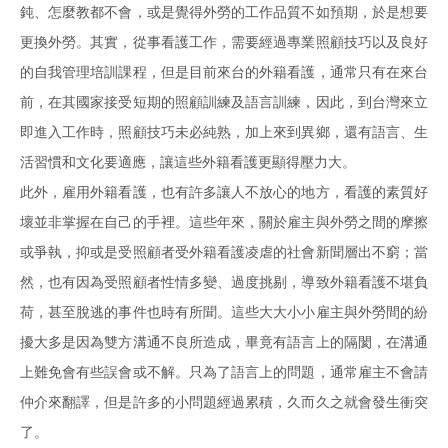
鈍、怎麼教都不會，或是覺得外勞的工作品質不如預期，於是想要
更換外勞。其實，從事看護工作，需要經過專業照顧技巧以及良好
的自我管理培訓課程，但是目前來台的外籍看護，通常只有在來台
前，在其國家接受短期的照顧訓練及語言訓練，因此，到台灣來立
即進入工作時，照顧技巧未必純熟，加上來到異鄉，還有語言、生
活習慣和文化要適應，讓這些外籍看護更顯得壓力大。
此外，雇用外籍看護，也有許多讓人不放心的地方，看護的素質好
壞並非掌握在自己的手裡。這些年來，關於雇主與外勞之間的摩擦
或爭執，抑或是受照顧者受外籍看護凌虐的社會新聞層出不窮；當
然，也有因為受照顧者性情多變、過度挑剔，導致外籍看護不堪負
荷，甚至脫逃的事件也時有所聞。這些大大小小雇主與外勞間的紛
擾大多是因為雙方溝通不良所造成，畢竟有語言上的隔閡，在溝通
上難免會有些誤會或不解。只為了語言上的問題，通常雇主不會請
仲介來翻譯，但是許多的小問題經過累積，久而久之就會發生衝突
了。