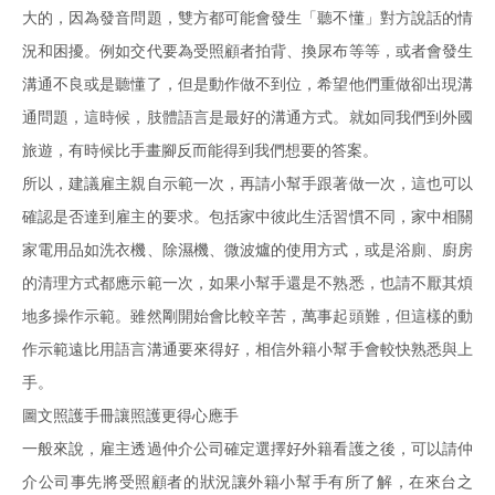
大的，因為發音問題，雙方都可能會發生「聽不懂」對方說話的情
況和困擾。例如交代要為受照顧者拍背、換尿布等等，或者會發生
溝通不良或是聽懂了，但是動作做不到位，希望他們重做卻出現溝
通問題，這時候，肢體語言是最好的溝通方式。就如同我們到外國
旅遊，有時候比手畫腳反而能得到我們想要的答案。
所以，建議雇主親自示範一次，再請小幫手跟著做一次，這也可以
確認是否達到雇主的要求。包括家中彼此生活習慣不同，家中相關
家電用品如洗衣機、除濕機、微波爐的使用方式，或是浴廁、廚房
的清理方式都應示範一次，如果小幫手還是不熟悉，也請不厭其煩
地多操作示範。雖然剛開始會比較辛苦，萬事起頭難，但這樣的動
作示範遠比用語言溝通要來得好，相信外籍小幫手會較快熟悉與上
手。
圖文照護手冊讓照護更得心應手
一般來說，雇主透過仲介公司確定選擇好外籍看護之後，可以請仲
介公司事先將受照顧者的狀況讓外籍小幫手有所了解，在來台之